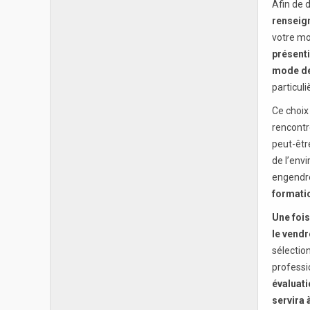
Afin de 
renseig
votre m
présenti
mode de
particuli
Ce choix
rencontr
peut-êtr
de l’env
engendr
formati
Une fois
le vendr
sélectio
professi
évaluati
servira 