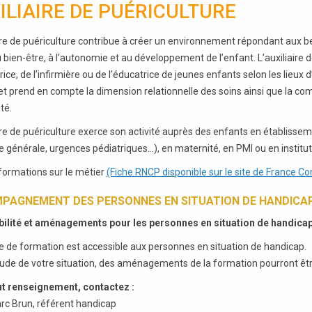
ILIAIRE DE PUÉRICULTURE
aire de puériculture contribue à créer un environnement répondant aux be
 bien-être, à l’autonomie et au développement de l’enfant. L’auxiliaire de
rice, de l’infirmière ou de l’éducatrice de jeunes enfants selon les lieux 
 et prend en compte la dimension relationnelle des soins ainsi que la co
té.
aire de puériculture exerce son activité auprès des enfants en établissem
ie générale, urgences pédiatriques...), en maternité, en PMI ou en instit
nformations sur le métier
(Fiche RNCP disponible sur le site de France 
PAGNEMENT DES PERSONNES EN SITUATION DE HANDICA
bilité et aménagements pour les personnes en situation de handica
e de formation est accessible aux personnes en situation de handicap.
ude de votre situation, des aménagements de la formation pourront êt
ut renseignement, contactez :
c Brun, référent handicap