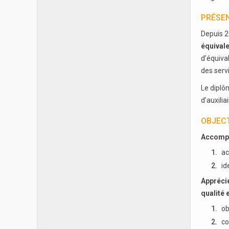
PRÉSEN
Depuis 2
équivale
d’équiva
des servi
Le diplôm
d’auxilia
OBJECT
Accompag
ac
id
Apprécie
qualité 
ob
co