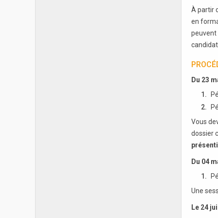
À partir 
en forma
peuvent 
candidat
PROCÉD
Du 23 ma
Pé
Pé
Vous dev
dossier 
présenti
Du 04 ma
Pé
Une sess
Le 24 ju