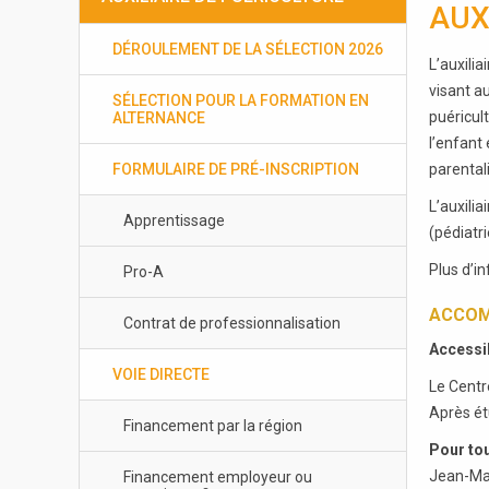
AUX
DÉROULEMENT DE LA SÉLECTION 2026
L’auxili
visant au
SÉLECTION POUR LA FORMATION EN
puéricult
ALTERNANCE
l’enfant
FORMULAIRE DE PRÉ-INSCRIPTION
parentali
L’auxili
Apprentissage
(pédiatr
Plus d’i
Pro-A
ACCOM
Contrat de professionnalisation
Accessi
VOIE DIRECTE
Le Centr
Après ét
Financement par la région
Pour to
Jean-Mar
Financement employeur ou