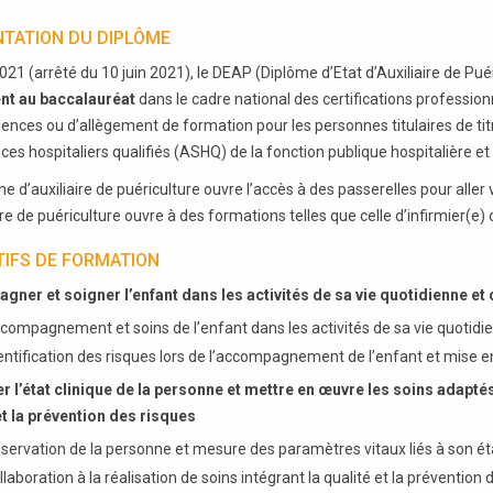
TATION DU DIPLÔME
021 (arrêté du 10 juin 2021), le DEAP (Diplôme d’Etat d’Auxiliaire de Pué
nt au baccalauréat
dans le cadre national des certifications professi
lences ou d’allègement de formation pour les personnes titulaires de tit
ces hospitaliers qualifiés (ASHQ) de la fonction publique hospitalière et
e d’auxiliaire de puériculture ouvre l’accès à des passerelles pour aller
ire de puériculture ouvre à des formations telles que celle d’infirmier(e
IFS DE FORMATION
ner et soigner l’enfant dans les activités de sa vie quotidienne et d
compagnement et soins de l’enfant dans les activités de sa vie quotidienn
entification des risques lors de l’accompagnement de l’enfant et mise 
r l’état clinique de la personne et mettre en œuvre les soins adaptés 
et la prévention des risques
servation de la personne et mesure des paramètres vitaux liés à son ét
llaboration à la réalisation de soins intégrant la qualité et la prévention 