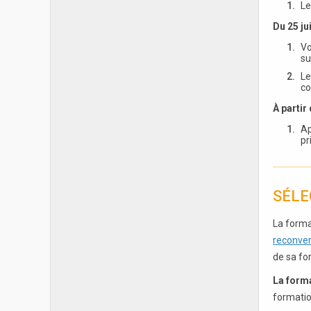
Le
Du 25 jui
Vo
su
Le
co
À partir 
Ap
pr
SÉLE
La forma
reconver
de sa fo
La form
formatio