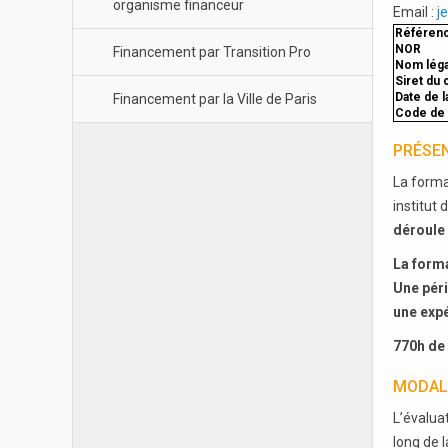
organisme financeur
Email :
j
Référenc
NOR
Financement par Transition Pro
Nom légal
Siret du 
Date de l
Financement par la Ville de Paris
Code de l
PRÉSEN
La format
institut 
déroule 
La forma
Une péri
une expé
770h de 
MODAL
L’évalua
long de 