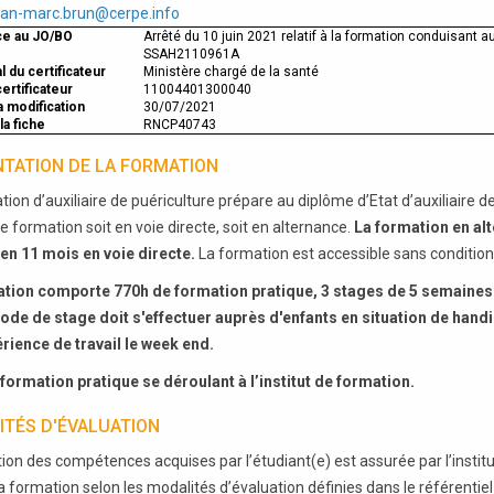
ean-marc.brun@cerpe.info
e au JO/BO
Arrêté du 10 juin 2021 relatif à la formation conduisant au
SSAH2110961A
 du certificateur
Ministère chargé de la santé
certificateur
11004401300040
a modification
30/07/2021
a fiche
RNCP40743
TATION DE LA FORMATION
ion d’auxiliaire de puériculture prépare au diplôme d’Etat d’auxiliaire de
de formation soit en voie directe, soit en alternance.
La formation en alt
en 11 mois en voie directe.
La formation est accessible sans condition
tion comporte 770h de formation pratique, 3 stages de 5 semaines 
ode de stage doit s'effectuer auprès d'enfants en situation de hand
rience de travail le week end.
formation pratique se déroulant à l’institut de formation.
ITÉS D'ÉVALUATION
tion des compétences acquises par l’étudiant(e) est assurée par l’institu
la formation selon les modalités d’évaluation définies dans le référentie