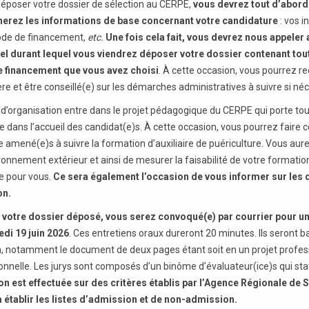
déposer votre dossier de sélection au CERPE,
vous devrez tout d’abord 
nerez les informations de base concernant votre candidature
: vos 
ode de financement,
etc.
Une fois cela fait, vous devrez nous appeler
el durant lequel vous viendrez déposer votre dossier contenant tout
 financement que vous avez choisi
. À cette occasion, vous pourrez r
ère et être conseillé(e) sur les démarches administratives à suivre si né
 d’organisation entre dans le projet pédagogique du CERPE qui porte tou
e dans l’accueil des candidat(e)s. À cette occasion, vous pourrez faire
e amené(e)s à suivre la formation d’auxiliaire de puériculture. Vous aur
ironnement extérieur et ainsi de mesurer la faisabilité de votre format
e pour vous.
Ce sera également l’occasion de vous informer sur les 
on.
 votre dossier déposé, vous serez convoqué(e) par courrier pour un or
edi 19 juin 2026
. Ces entretiens oraux dureront 20 minutes. Ils seront 
n, notamment le document de deux pages étant soit en un projet profess
onnelle. Les jurys sont composés d’un binôme d’évaluateur(ice)s qui stat
on est effectuée sur des critères établis par l’Agence Régionale de 
à établir les listes d’admission et de non-admission.