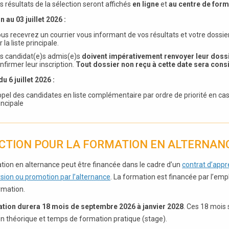
s résultats de la sélection seront affichés
en ligne
et
au centre de for
n au 03 juillet 2026 :
us recevrez un courrier vous informant de vos résultats et votre dossier
r la liste principale.
s candidat(e)s admis(e)s
doivent impérativement renvoyer leur dossie
nfirmer leur inscription.
Tout dossier non reçu à cette date sera co
du 6 juillet 2026 :
pel des candidates en liste complémentaire par ordre de priorité en cas
incipale
CTION POUR LA FORMATION EN ALTERNAN
tion en alternance peut être financée dans le cadre d’un
contrat d’appr
sion ou promotion par l’alternance
. La formation est financée par l’em
rmation.
ation durera 18 mois de septembre 2026 à janvier 2028
. Ces 18 mois
n théorique et temps de formation pratique (stage).