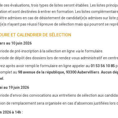
de ces évaluations, trois types de listes seront établies. Les listes pri
tion et sont destinées à entrer en formation. Les listes complémentair
être admises en cas de désistement de candidat(e)s admises sur liste p
(e)s n’ayant pas réussi l’épreuve de sélection mais qui pourront se repr
URE ET CALENDRIER DE SÉLECTION
rs au 10 juin 2026
riode de pré-inscription à la sélection en ligne
via
le formulaire.
riode de dépôt des dossiers lors de rendez-vous administratif en centr
ez après avoir rempli le formulaire en ligne appeler au
01 53 56 10 85
p
complet au
98 avenue de la république, 93300 Aubervilliers
.
Aucun dép
el.
i au 19 juin 2026
riode d’envoi des convocations aux entretiens de sélection aux candida
ion de remplacement sera organisée en cas d’absences justifiées lors d
in 2026 à 14h :