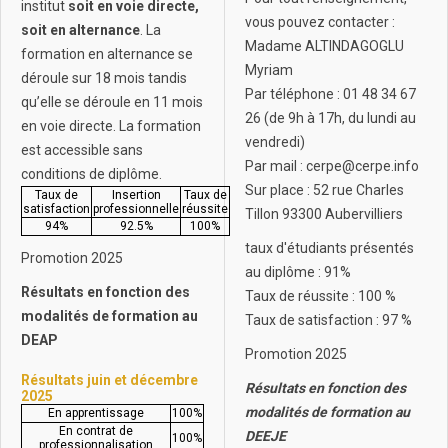
institut
soit en voie directe,
vous pouvez contacter :
soit en alternance
. La
Madame ALTINDAGOGLU
formation en alternance se
Myriam
déroule sur 18 mois tandis
Par téléphone : 01 48 34 67
qu’elle se déroule en 11 mois
26 (de 9h à 17h, du lundi au
en voie directe. La formation
vendredi)
est accessible sans
Par mail : cerpe@cerpe.info
conditions de diplôme.
Sur place : 52 rue Charles
Taux de
Insertion
Taux de
satisfaction
professionnelle
réussite
Tillon 93300 Aubervilliers
94%
92.5%
100%
taux d'étudiants présentés
Promotion 2025
au diplôme : 91%
Résultats en fonction des
Taux de réussite : 100 %
modalités de formation au
Taux de satisfaction : 97 %
DEAP
Promotion 2025
Résultats juin et décembre
Résultats en fonction des
2025
modalités de formation au
En apprentissage
100%
En contrat de
DEEJE
100%
professionnalisation