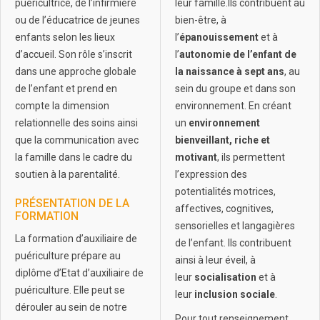
puéricultrice, de l’infirmière
leur famille.Ils contribuent au
ou de l’éducatrice de jeunes
bien-être, à
enfants selon les lieux
l’
épanouissement
et à
d’accueil. Son rôle s’inscrit
l’
autonomie de l’enfant de
dans une approche globale
la naissance à sept ans
, au
de l’enfant et prend en
sein du groupe et dans son
compte la dimension
environnement. En créant
relationnelle des soins ainsi
un
environnement
que la communication avec
bienveillant, riche et
la famille dans le cadre du
motivant
, ils permettent
soutien à la parentalité.
l’expression des
potentialités motrices,
PRÉSENTATION DE LA
affectives, cognitives,
FORMATION
sensorielles et langagières
La formation d’auxiliaire de
de l’enfant. Ils contribuent
puériculture prépare au
ainsi à leur éveil, à
diplôme d’Etat d’auxiliaire de
leur
socialisation
et à
puériculture. Elle peut se
leur
inclusion sociale
.
dérouler au sein de notre
Pour tout renseignement,