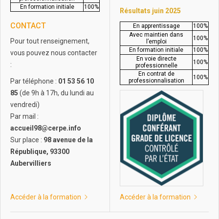
En formation initiale
100%
Résultats juin 2025
CONTACT
En apprentissage
100%
Avec maintien dans
100%
Pour tout renseignement,
l’emploi
En formation initiale
100%
vous pouvez nous contacter
En voie directe
100%
:
professionnelle
En contrat de
100%
Par téléphone :
01 53 56 10
professionnalisation
85
(de 9h à 17h, du lundi au
vendredi)
Par mail :
accueil98@cerpe.info
Sur place :
98 avenue de la
République, 93300
Aubervilliers
Accéder à la formation
Accéder à la formation