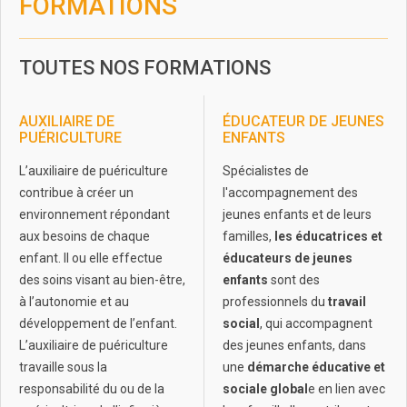
FORMATIONS
TOUTES NOS FORMATIONS
AUXILIAIRE DE
ÉDUCATEUR DE JEUNES
PUÉRICULTURE
ENFANTS
L’auxiliaire de puériculture
Spécialistes de
contribue à créer un
l'accompagnement des
environnement répondant
jeunes enfants et de leurs
aux besoins de chaque
familles,
les éducatrices et
enfant. Il ou elle effectue
éducateurs de jeunes
des soins visant au bien-être,
enfants
sont des
à l’autonomie et au
professionnels du
travail
développement de l’enfant.
social
, qui accompagnent
L’auxiliaire de puériculture
des jeunes enfants, dans
travaille sous la
une
démarche éducative et
responsabilité du ou de la
sociale global
e en lien avec