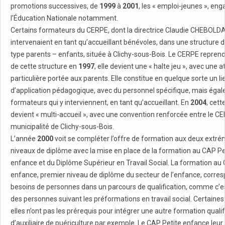
promotions successives, de
1999
à
2001
, les « emploi-jeunes », en
l’Éducation Nationale notamment.
Certains formateurs du CERPE, dont la directrice Claudie CHEBOLDA
intervenaient en tant qu’accueillant bénévoles, dans une structure d
type parents – enfants, située à Clichy-sous-Bois. Le CERPE reprend
de cette structure en
1997
, elle devient une « halte jeu », avec une a
particulière portée aux parents. Elle constitue en quelque sorte un li
d’application pédagogique, avec du personnel spécifique, mais éga
formateurs qui y interviennent, en tant qu’accueillant. En
2004
, cett
devient « multi-accueil », avec une convention renforcée entre le CE
municipalité de Clichy-sous-Bois.
L’année
2000
voit se compléter l’offre de formation aux deux extré
niveaux de diplôme avec la mise en place de la formation au CAP Pe
enfance et du Diplôme Supérieur en Travail Social. La formation au
enfance, premier niveau de diplôme du secteur de l’enfance, corre
besoins de personnes dans un parcours de qualification, comme c’es
des personnes suivant les préformations en travail social. Certaines
elles n’ont pas les prérequis pour intégrer une autre formation qualifi
d’auxiliaire de puériculture par exemple. Le CAP Petite enfance leur 